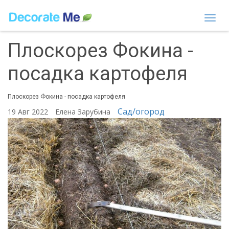
Togg
navi
Плоскорез Фокина -
посадка картофеля
Плоскорез Фокина - посадка картофеля
Сад/огород
19 Авг 2022
Елена Зарубина