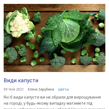
Види капусти
09 Ноя 2021
Елена Зарубина
Цветы
Які б види капусти ви не обрали для вирощування
на городі, у будь-якому випадку матимете під