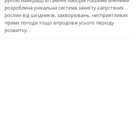
рукою найкращі вітамінні набори! Нашими вченими
розроблена унікальна система захисту капустяних
рослин від шкідників, захворювань, несприятливих
примх погоди тощо впродовж усього періоду
розвитку.