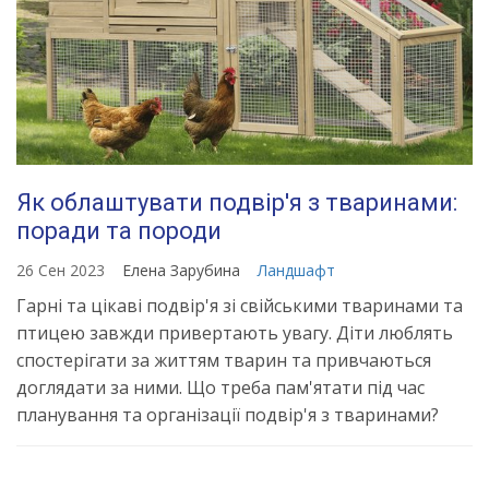
Як облаштувати подвір'я з тваринами:
поради та породи
26 Сен 2023
Елена Зарубина
Ландшафт
Гарні та цікаві подвір'я зі свійськими тваринами та
птицею завжди привертають увагу. Діти люблять
спостерігати за життям тварин та привчаються
доглядати за ними. Що треба пам'ятати під час
планування та організації подвір'я з тваринами?