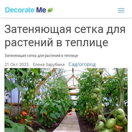
Togg
navi
Затеняющая сетка для
растений в теплице
Затеняющая сетка для растений в теплице
Сад/огород
21 Окт 2023
Елена Зарубина