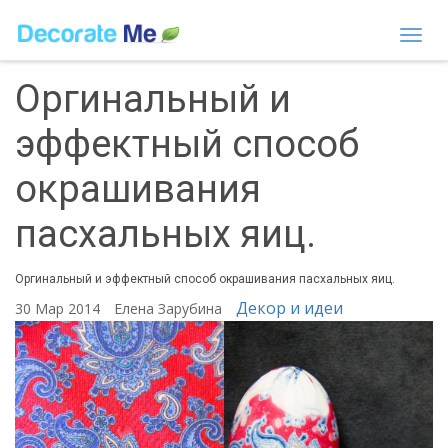
Togg
navi
Оргинальный и
эффектный способ
окрашивания
пасхальных яиц.
Оргинальный и эффектный способ окрашивания пасхальных яиц.
Декор и идеи
30 Мар 2014
Елена Зарубина