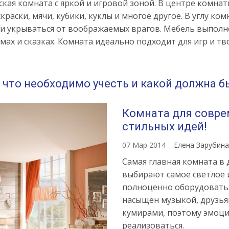
кая комната с яркой и игровой зоной. В центре комнат
раски, мячи, кубики, куклы и многое другое. В углу к
или укрываться от воображаемых врагов. Мебель выполн
 и сказках. Комната идеально подходит для игр и тво
 что необходимо учесть и какой должна б
Комната для совре
стильных идей!
07 Мар 2014
Елена Зарубин
Самая главная комната в д
выбирают самое светлое
полноценно оборудовать.
насыщен музыкой, друзь
кумирами, поэтому эмоци
реализоваться.