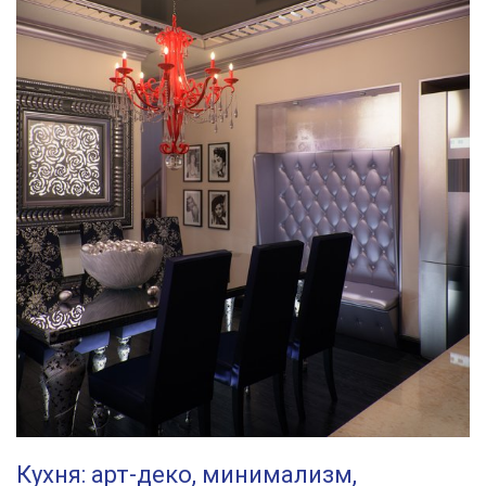
v-
interere-
vse-
tonkosti-
dlya-
oformleniya-
dizayna
Кухня: арт-деко, минимализм,