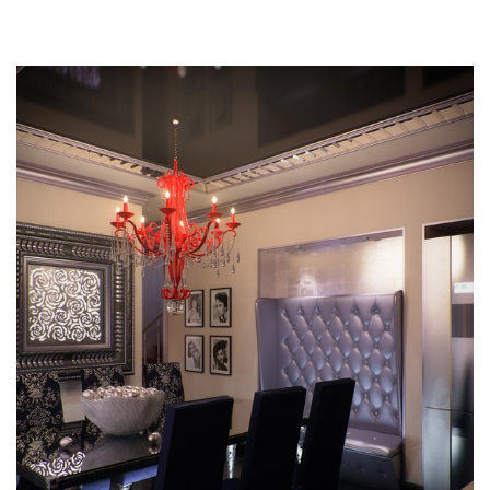
Источник:
https://womanadvice.ru/etno-
stil-
v-
interere-
vse-
tonkosti-
dlya-
oformleniya-
dizayna