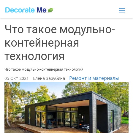
Togg
navi
Что такое модульно-
контейнерная
технология
Что такое модульно-контейнерная технология
Ремонт и материалы
05 Окт 2021
Елена Зарубина