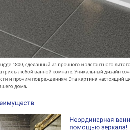
gge 1800, сделанный из прочного и элегантного литог
штрих в любой ванной комнате. Уникальный дизайн соч
ости и прочим повреждениям. Эта картина настоящий ш
ашего дома.
реимуществ
Неординарная ванна
помощью зеркала!