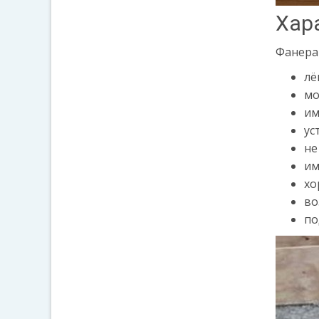
Хар
Фанера
лё
мо
им
ус
не
им
хо
во
по