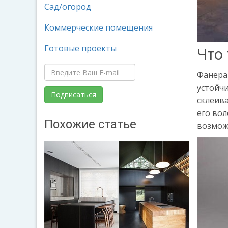
Сад/огород
Коммерческие помещения
Готовые проекты
Что
Фанера
устойч
склеив
его во
Похожие статье
возможн