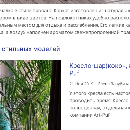
алка в стиле прованс. Каркас изготовлен из натурально
зором в виде цветов. На подлокотниках удобно располо
еальным местом для отдыха и расслабления. Его легки
, а воздух наполнен ароматом свежепрополенной тра
и стильных моделей
Кресло-шар(кокон, я
Puf
21 Ноя 2019
Елена Зарубин
У этого кресла есть наст
проводить время. Кресло-
полноценная, отдельная к
компании Art-Puf