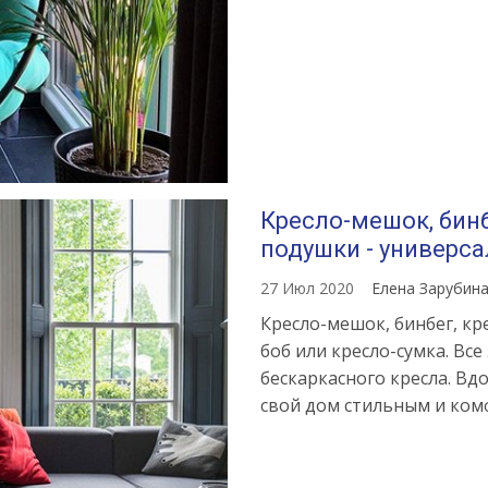
Кресло-мешок, бинб
подушки - универс
27 Июл 2020
Елена Зарубин
Кресло-мешок, бинбег, кре
боб или кресло-сумка. Вс
бескаркасного кресла. Вд
свой дом стильным и ко