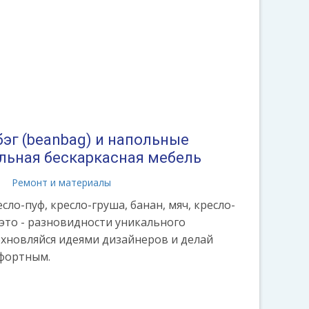
эг (beanbag) и напольные
альная бескаркасная мебель
а
Ремонт и материалы
сло-пуф, кресло-груша, банан, мяч, кресло-
е это - разновидности уникального
охновляйся идеями дизайнеров и делай
мфортным.