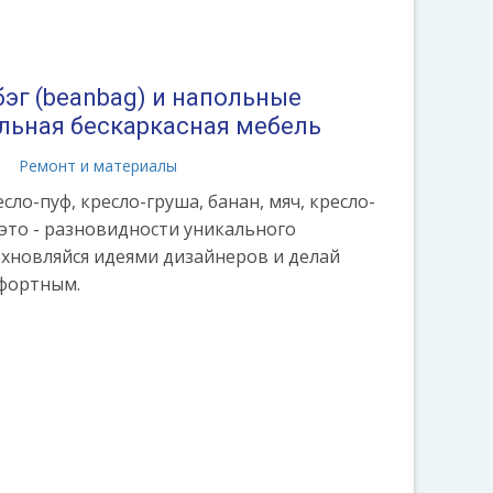
эг (beanbag) и напольные
альная бескаркасная мебель
а
Ремонт и материалы
сло-пуф, кресло-груша, банан, мяч, кресло-
е это - разновидности уникального
охновляйся идеями дизайнеров и делай
мфортным.