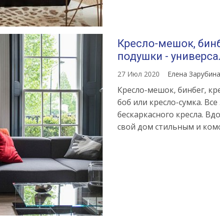
Кресло-мешок, бинб
подушки - универс
27 Июл 2020
Елена Зарубин
Кресло-мешок, бинбег, кре
боб или кресло-сумка. Вс
бескаркасного кресла. Вд
свой дом стильным и ко