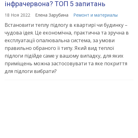
інфрачервона? ТОП 5 запитань
18 Ноя 2022
Елена Зарубина
Ремонт и материалы
Встановити теплу підлогу в квартирі чи будинку –
чудова ідея. Це економічна, практична та зручна в
експлуатації опалювальна система, за умови
правильно обраного її типу. Який вид теплої
підлоги підійде саме у вашому випадку, для яких
приміщень можна застосовувати та яке покриття
для підлоги вибрати?