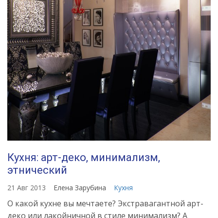
Кухня: арт-деко, минимализм,
этнический
21 Авг 2013
Елена Зарубина
Кухня
О какой кухне вы мечтаете? Экстравагантной арт-
деко или лакойничной в стиле минимализм? А